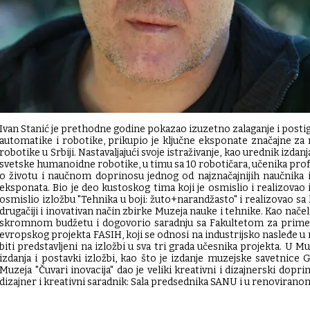
Ivan Stanić je prethodne godine pokazao izuzetno zalaganje i posti
automatike i robotike, prikupio je ključne eksponate značajne za r
robotike u Srbiji. Nastavaljajući svoje istraživanje, kao urednik izd
svetske humanoidne robotike, u timu sa 10 robotičara, učenika prof
o životu i naučnom doprinosu jednog od najznačajnijih naučnika iz 
eksponata. Bio je deo kustoskog tima koji je osmislio i realizov
osmislio izložbu "Tehnika u boji: žuto+narandžasto" i realizovao 
drugačiji i inovativan način zbirke Muzeja nauke i tehnike. Kao na
skromnom budžetu i dogovorio saradnju sa Fakultetom za prime
evropskog projekta FASIH, koji se odnosi na industrijsko nasleđe u 
biti predstavljeni na izložbi u sva tri grada učesnika projekta. U M
izdanja i postavki izložbi, kao što je izdanje muzejske savetnice
Muzeja "Čuvari inovacija" dao je veliki kreativni i dizajnerski dop
dizajner i kreativni saradnik: Sala predsednika SANU i u renoviran